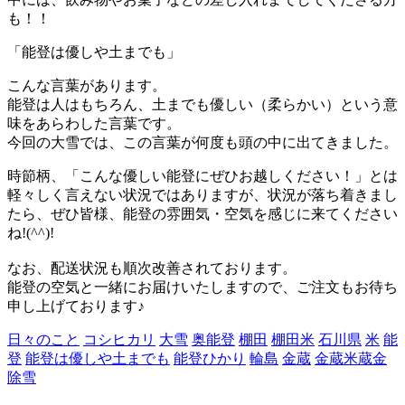
も！！
「能登は優しや土までも」
こんな言葉があります。
能登は人はもちろん、土までも優しい（柔らかい）という意
味をあらわした言葉です。
今回の大雪では、この言葉が何度も頭の中に出てきました。
時節柄、「こんな優しい能登にぜひお越しください！」とは
軽々しく言えない状況ではありますが、状況が落ち着きまし
たら、ぜひ皆様、能登の雰囲気・空気を感じに来てください
ね!(^^)!
なお、配送状況も順次改善されております。
能登の空気と一緒にお届けいたしますので、ご注文もお待ち
申し上げております♪
日々のこと
コシヒカリ
大雪
奥能登
棚田
棚田米
石川県
米
能
登
能登は優しや土までも
能登ひかり
輪島
金蔵
金蔵米蔵金
除雪