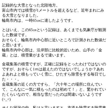
記録的な大雪となった北陸地方。
富山市内では積雪が1メートルを超えるなど、近年まれにみ
る大雪となりました。
輪島市内は、一時65㎝に達したようです。
とはいえ、この65㎝という記録は、あくまでも気象庁が観測
した数値です。
おそらく、輪島市内中心部に近いところで計測された数値だ
と思います。
輪島市内中心部は、沿岸部に比較的近いため、山手の「金
蔵」とは、積雪量がまるで違います。
金蔵集落の積雪ですが、正確に記録をとったわけではないの
ですが、おそらく1ｍは超えたのではないでしょうか？あれ
よあれよと積もっていく雪に、ひたすら除雪をする毎日でし
た・・・。
金蔵集落の近くの方ですら、「六十年この場所に住んでい
て、こんなに一気に積もったのは初めて！」と、驚かれてい
たくらいなので、相当な雪だったのは間違いないようです
(>_<)
そんな状況の中、私はと言いますと、市道を除雪する除雪車