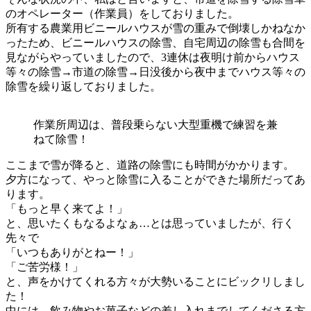
のオペレーター（作業員）をしておりました。
所有する農業用ビニールハウスが雪の重みで倒壊しかねなか
ったため、ビニールハウスの除雪、自宅周辺の除雪も合間を
見ながらやっていましたので、3連休は夜明け前からハウス
等々の除雪→市道の除雪→日没後から夜中までハウス等々の
除雪を繰り返しておりました。
作業所周辺は、普段乗らない大型重機で練習を兼
ねて除雪！
ここまで雪が降ると、道路の除雪にも時間がかかります。
夕方になって、やっと除雪に入ることができた場所だってあ
ります。
「もっと早く来てよ！」
と、思いたくもなるよなぁ…とは思っていましたが、行く
先々で
「いつもありがとねー！」
「ご苦労様！」
と、声をかけてくれる方々が大勢いることにビックリしまし
た！
中には、飲み物やお菓子などの差し入れまでしてくださる方